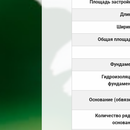
Площадь застрой
Дли
Шири
Общая площа
Фундаме
Гидроизоля
фундамен
Основание (обвяз
Количество ря
основа