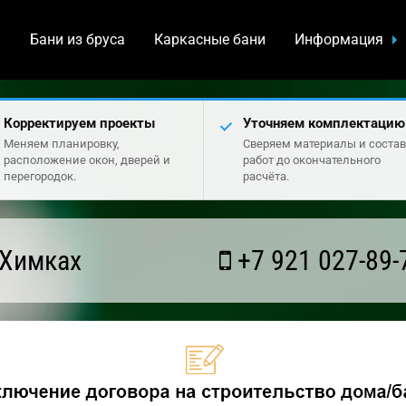
а
Бани из бруса
Каркасные бани
Информация
Корректируем проекты
Уточняем комплектацию
Меняем планировку,
Сверяем материалы и состав
расположение окон, дверей и
работ до окончательного
перегородок.
расчёта.
 Химках
+7 921 027-89-