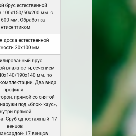
й брус естественной
 100х150/50х200 мм. с
 600 мм. Обработка
антисептиком.
я доска естественной
ности 20х100 мм.
илированный брус
ой влажности, сечением
40х140/190х140 мм. по
комплектации. Два вида
профиля:
сторон, прямой со снятой
Снаружи под «блок- хаус»,
нутри прямой.
а: Сруб одноэтажный- 17
венцов
мансардой- 17 венцов