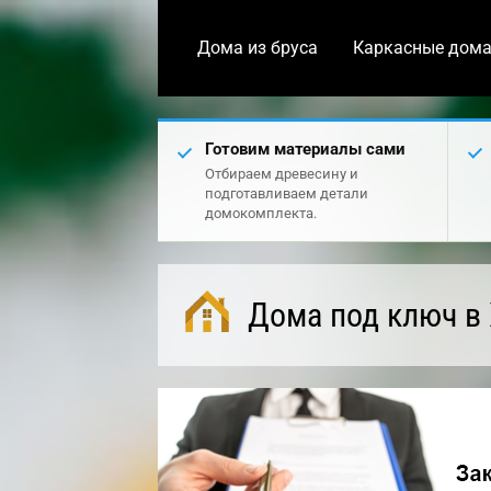
Дома из бруса
Каркасные дом
Готовим материалы сами
Отбираем древесину и
подготавливаем детали
домокомплекта.
Дома под ключ в