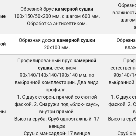
Обрезно
Обрезной брус
камерной сушки
влажности
тие
100х150/50х200 мм. с шагом 600 мм.
шагом
Обработка антисептиком.
Обрезная доска
камерной сушки
Обрезна
вой
20х100 мм.
влаж
Профилированный брус
камерной
Проф
сушки
, сечением
естественн
90х140/140х140/190х140 мм. по
90х140/1
выбранной комплектации. Два вида
выбранной 
профиля:
1. С двух сторон, прямой со снятой
1. С двух 
фаской. 2. Снаружи под «блок- хаус»,
фаской. 2. 
ены
внутри прямой.
в
Высота сруба: Сруб одноэтажный- 17
Высота сруб
венцов
Сруб с мансардой- 17 венцов
Сруб с 