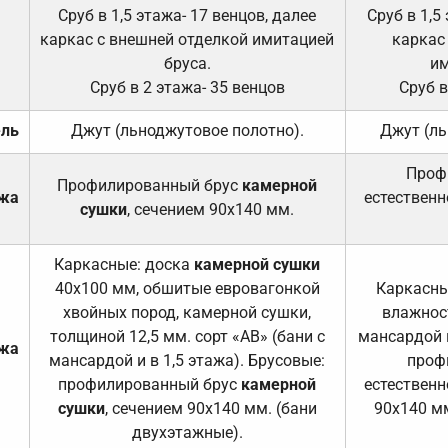
Сруб в 1,5 этажа- 17 венцов, далее
Сруб в 1,5
каркас с внешней отделкой имитацией
каркас
бруса.
им
Сруб в 2 этажа- 35 венцов
Сруб в
ель
Джут (льноджутовое полотно).
Джут (ль
Проф
Профилированный брус
камерной
ажа
естественн
сушки
, сечением 90х140 мм.
Каркасные: доска
камерной сушки
40х100 мм, обшитые евровагонкой
Каркасны
хвойных пород, камерной сушки,
влажност
толщиной 12,5 мм. сорт «АВ» (бани с
мансардой и
ажа
мансардой и в 1,5 этажа). Брусовые:
проф
профилированный брус
камерной
естественн
сушки
, сечением 90х140 мм. (бани
90х140 мм
двухэтажные).