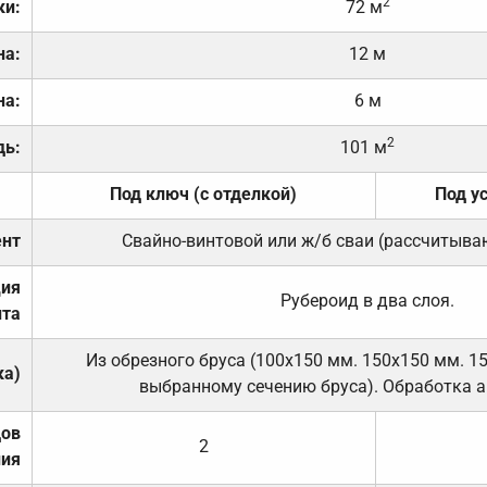
2
ки:
72 м
на:
12 м
на:
6 м
2
дь:
101 м
Под ключ (с отделкой)
Под у
нт
Свайно-винтовой или ж/б сваи (рассчитыва
ция
Рубероид в два слоя.
та
Из обрезного бруса (100х150 мм. 150х150 мм. 1
ка)
выбранному сечению бруса). Обработка а
дов
2
ния