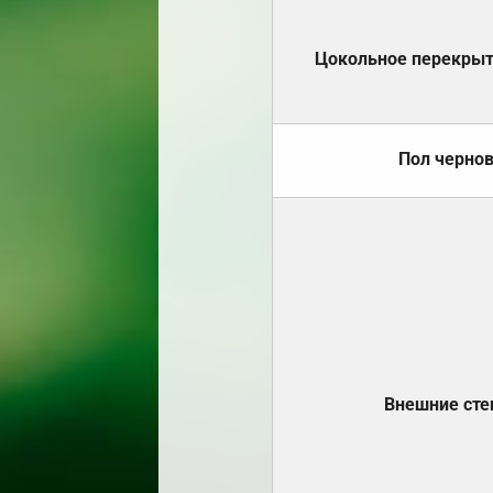
Цокольное перекры
Пол черно
Внешние ст